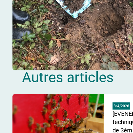
Autres articles
8/4/2026
[EVENE
techniq
de 3ème