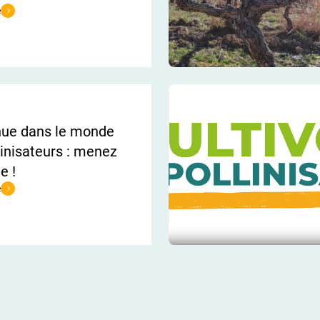
e
e [EVENEMENT] : Matinée technique pour les étudiants de 3ème année de l
nue dans le monde
linisateurs : menez
e !
e
e Bienvenue dans le monde des pollinisateurs : menez l’enquête !