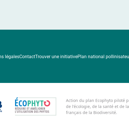
s légales
Contact
Trouver une initiative
Plan national pollinisate
Action du plan Ecophyto piloté p
de l'écologie, de la santé et de l
français de la Biodiversité.