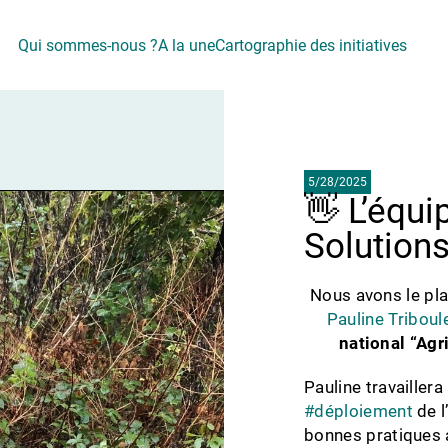
Qui sommes-nous ?
A la une
Cartographie des initiatives
5/28/2025
👋 L’équi
Solutions
Nous avons le pla
Pauline Triboul
national “Agr
Pauline travaillera
#
déploiement
de l
bonnes pratiques a