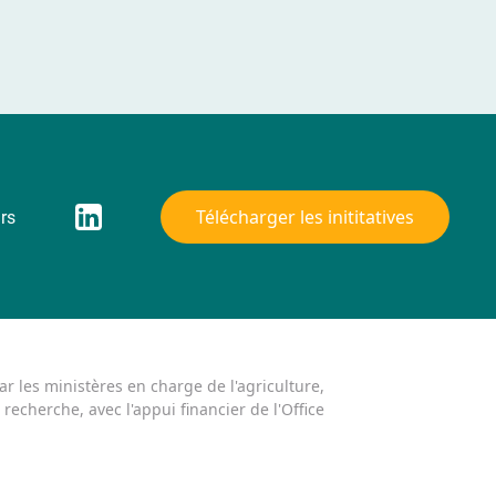
Télécharger les inititatives
urs
ar les ministères en charge de l'agriculture,
a recherche, avec l'appui financier de l'Office