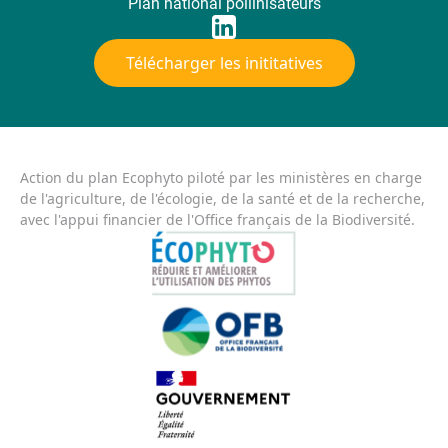
Plan national pollinisateurs
Télécharger les inititatives
Action du plan Ecophyto piloté par les ministères en charge
de l'agriculture, de l'écologie, de la santé et de la recherche,
avec l'appui financier de l'Office français de la Biodiversité.